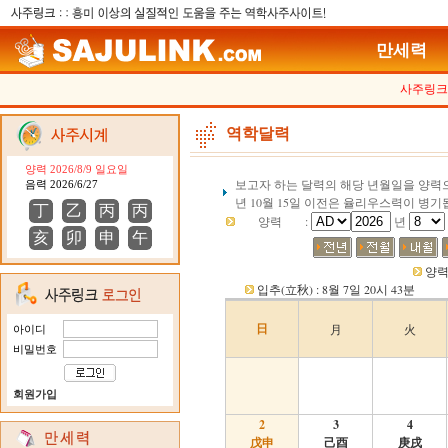
만세력
사주링크
역학달력
양력 2026/8/9 일요일
보고자 하는 달력의 해당 년월일을 양력으
음력 2026/6/27
년 10월 15일 이전은 율리우스력이 병기
丁
乙
丙
丙
양력
:
년
亥
卯
申
午
양력 
입추(立秋) : 8월 7일 20시 43분
日
月
火
아이디
비밀번호
회원가입
2
3
4
戊申
己酉
庚戌